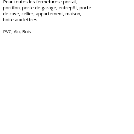
Pour toutes les fermetures : portail,
portillon, porte de garage, entrepôt, porte
de cave, cellier, appartement, maison,
boite aux lettres
PVC, Alu, Bois
Rénovation de portes
Création de portes
Réparation de portes
Création de fenêtre
Portail
Portes blindées
Portes d'entrée
Portes coulissantes
Changement de serrure
Changement de verrou canons, barillets,
cylindres
Oeil de porte (judas)
Pose de bloc porte
RENOVATION DE
MOBIL HOME
Nous effectuons la rénovation de mobil-