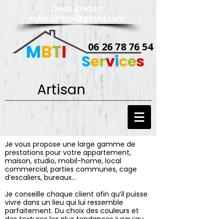
Devis gratuit
mbti.brizini@gmail.com
M
B
T
I
06 26 78 76 54
S
e
r
v
i
c
e
s
Artisan
Je vous propose une large gamme de
prestations pour votre appartement,
maison, studio, mobil-home, local
commercial, parties communes, cage
d’escaliers, bureaux...
Je conseille chaque client afin qu’il puisse
vivre dans un lieu qui lui ressemble
parfaitement. Du choix des couleurs et