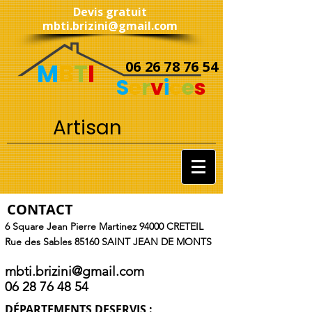
Devis gratuit
mbti.brizini@gmail.com
M
B
T
I
06 26 78 76 54
S
e
r
v
i
c
e
s
Artisan
CONTACT
6 Square Jean Pierre Martinez
94000 CRETEIL
Rue des Sables 85160 SAINT JEAN DE MONTS
mbti.brizini@gmail.com
06 28 76 48 54
DÉPARTEMENTS DESERVIS :